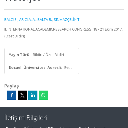
BALCI E.
,
ARICI A. A.
,
BALTA B.
,
SINMAZÇELİK T.
II. INTERNATIONAL ACADEMICRESEARCH CONGRESS, 18 - 21 Ekim 2017,
(Özet Bildiri)
Yayın Türü:
Bildiri / Özet Bildiri
Kocaeli Üniversitesi Adresli:
Evet
Paylaş
İletişim Bilgileri