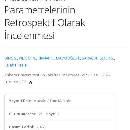
Parametrelerinin
Retrospektif Olarak
İncelenmesi
DİNÇ S.
,
KILIÇ O. N.
,
KIRNAP E.
,
MAVCİOĞLU İ.
,
SARAÇ N.
,
SEFER S.
,
...Daha Fazla
Ankara Üniversitesi Tıp Fakültesi Mecmuası, cilt.75, sa.1, 2022
(TRDizin)
Yayın Türü:
Makale / Tam Makale
Cilt numarası:
75
Sayı:
1
Basım Tarihi:
2022