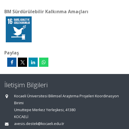
BM Sürdürülebilir Kalkınma Amaçları
Paylaş
İletişim Bilgileri
Kocaeli Üniversitesi Bilimsel Araştırma Projeleri Koordinasyon
Birimi
Umuttepe Merkez Yerleşkesi, 41380
KOCAELİ
avesis.destek@kocaeli.edu.tr