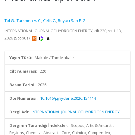
Tol G.
,
Turkmen A. C.
,
Celik C.
,
Boyacı San F. G.
INTERNATIONAL JOURNAL OF HYDROGEN ENERGY, cilt.220, ss.1-13,
2026 (Scopus)
Yayın Türü:
Makale / Tam Makale
Cilt numarası:
220
Basım Tarihi:
2026
Doi Numarası:
10.1016/j.ijhydene.2026.154114
Dergi Adı:
INTERNATIONAL JOURNAL OF HYDROGEN ENERGY
Derginin Tarandığı İndeksler:
Scopus, Artic & Antarctic
Regions, Chemical Abstracts Core, Chimica, Compendex,