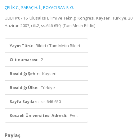
ÇELİK C.
,
SARAÇ H. İ.
,
BOYACI SAN F. G.
ULIBTK’07 16. Ulusal Isı Bilimi ve Tekniği Kongresi, Kayseri, Türkiye, 20
Haziran 2007, cilt.2, ss.646-650, (Tam Metin Bildiri)
Yayın Türü:
Bildiri / Tam Metin Bildiri
Cilt numarası:
2
Basıldığı Şehir:
Kayseri
Basıldığı Ülke:
Türkiye
Sayfa Sayıları:
ss.646-650
Kocaeli Üniversitesi Adresli:
Evet
Paylaş