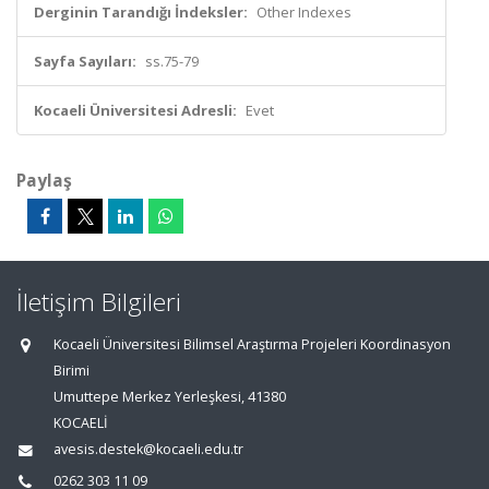
Derginin Tarandığı İndeksler:
Other Indexes
Sayfa Sayıları:
ss.75-79
Kocaeli Üniversitesi Adresli:
Evet
Paylaş
İletişim Bilgileri
Kocaeli Üniversitesi Bilimsel Araştırma Projeleri Koordinasyon
Birimi
Umuttepe Merkez Yerleşkesi, 41380
KOCAELİ
avesis.destek@kocaeli.edu.tr
0262 303 11 09