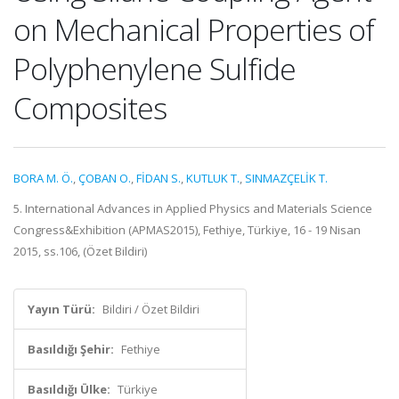
on Mechanical Properties of
Polyphenylene Sulfide
Composites
BORA M. Ö.
,
ÇOBAN O.
,
FİDAN S.
,
KUTLUK T.
,
SINMAZÇELİK T.
5. International Advances in Applied Physics and Materials Science
Congress&Exhibition (APMAS2015), Fethiye, Türkiye, 16 - 19 Nisan
2015, ss.106, (Özet Bildiri)
Yayın Türü:
Bildiri / Özet Bildiri
Basıldığı Şehir:
Fethiye
Basıldığı Ülke:
Türkiye