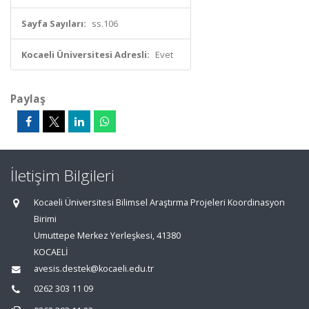
Sayfa Sayıları:
ss.106
Kocaeli Üniversitesi Adresli:
Evet
Paylaş
İletişim Bilgileri
Kocaeli Üniversitesi Bilimsel Araştırma Projeleri Koordinasyon
Birimi
Umuttepe Merkez Yerleşkesi, 41380
KOCAELİ
avesis.destek@kocaeli.edu.tr
0262 303 11 09