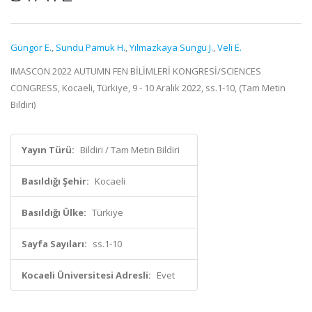
Güngör E.
,
Sundu Pamuk H.
,
Yılmazkaya Süngü J.
,
Veli E.
IMASCON 2022 AUTUMN FEN BİLİMLERİ KONGRESİ/SCIENCES
CONGRESS, Kocaeli, Türkiye, 9 - 10 Aralık 2022, ss.1-10, (Tam Metin
Bildiri)
Yayın Türü:
Bildiri / Tam Metin Bildiri
Basıldığı Şehir:
Kocaeli
Basıldığı Ülke:
Türkiye
Sayfa Sayıları:
ss.1-10
Kocaeli Üniversitesi Adresli:
Evet