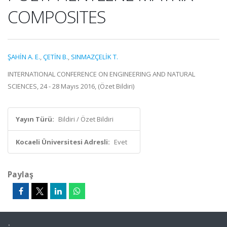
COMPOSITES
ŞAHİN A. E.
,
ÇETİN B.
,
SINMAZÇELİK T.
INTERNATIONAL CONFERENCE ON ENGINEERING AND NATURAL
SCIENCES, 24 - 28 Mayıs 2016, (Özet Bildiri)
Yayın Türü:
Bildiri / Özet Bildiri
Kocaeli Üniversitesi Adresli:
Evet
Paylaş