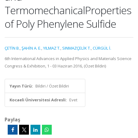
TermomechanicalProperties
of Poly Phenylene Sulfide
ÇETİN B.
,
ŞAHİN A. E.
,
YILMAZ T.
,
SINMAZÇELİK T.
,
CÜRGÜL İ.
6th International Advances in Applied Physics and Materials Science
Congress & Exhibition, 1 - 03 Haziran 2016, (Özet Bildiri)
Yayın Türü:
Bildiri / Özet Bildiri
Kocaeli Üniversitesi Adresli:
Evet
Paylaş