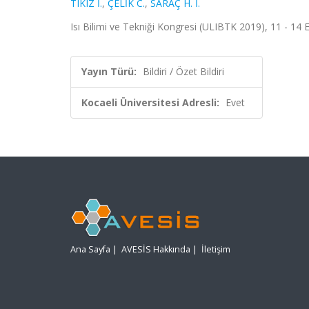
TIKIZ İ.
,
ÇELİK C.
,
SARAÇ H. İ.
Isı Bilimi ve Tekniği Kongresi (ULIBTK 2019), 11 - 14 Ey
Yayın Türü:
Bildiri / Özet Bildiri
Kocaeli Üniversitesi Adresli:
Evet
Ana Sayfa
|
AVESİS Hakkında
|
İletişim