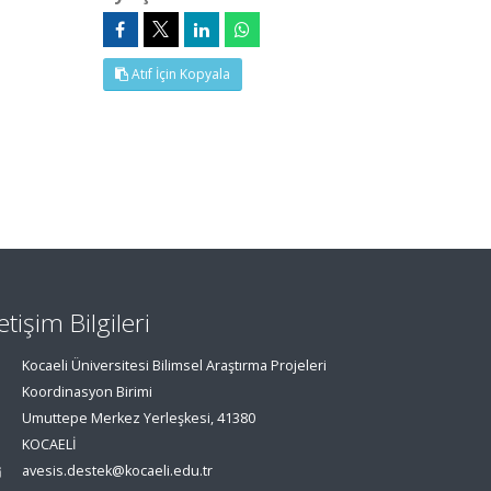
Atıf İçin Kopyala
letişim Bilgileri
Kocaeli Üniversitesi Bilimsel Araştırma Projeleri
Koordinasyon Birimi
Umuttepe Merkez Yerleşkesi, 41380
KOCAELİ
avesis.destek@kocaeli.edu.tr