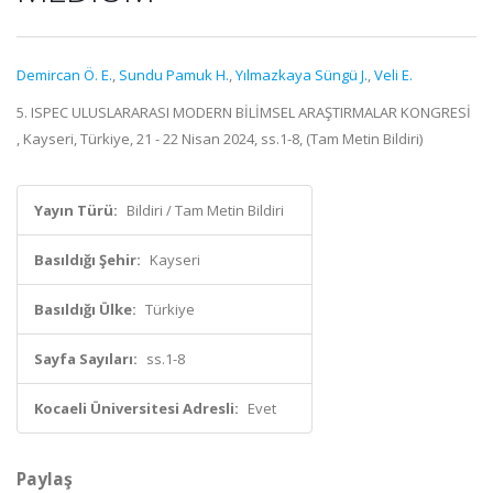
Demircan Ö. E.
,
Sundu Pamuk H.
,
Yılmazkaya Süngü J.
,
Veli E.
5. ISPEC ULUSLARARASI MODERN BİLİMSEL ARAŞTIRMALAR KONGRESİ
, Kayseri, Türkiye, 21 - 22 Nisan 2024, ss.1-8, (Tam Metin Bildiri)
Yayın Türü:
Bildiri / Tam Metin Bildiri
Basıldığı Şehir:
Kayseri
Basıldığı Ülke:
Türkiye
Sayfa Sayıları:
ss.1-8
Kocaeli Üniversitesi Adresli:
Evet
Paylaş