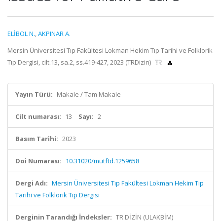
ELİBOL N.
,
AKPINAR A.
Mersin Üniversitesi Tıp Fakültesi Lokman Hekim Tıp Tarihi ve Folklorik
Tıp Dergisi, cilt.13, sa.2, ss.419-427, 2023 (TRDizin)
Yayın Türü:
Makale / Tam Makale
Cilt numarası:
13
Sayı:
2
Basım Tarihi:
2023
Doi Numarası:
10.31020/mutftd.1259658
Dergi Adı:
Mersin Üniversitesi Tıp Fakültesi Lokman Hekim Tıp
Tarihi ve Folklorik Tıp Dergisi
Derginin Tarandığı İndeksler:
TR DİZİN (ULAKBİM)