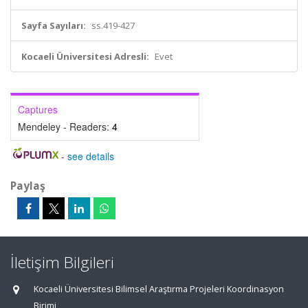
Sayfa Sayıları:
ss.419-427
Kocaeli Üniversitesi Adresli:
Evet
Captures
Mendeley - Readers:
4
-
see details
Paylaş
İletişim Bilgileri
Kocaeli Üniversitesi Bilimsel Araştırma Projeleri Koordinasyon
Birimi