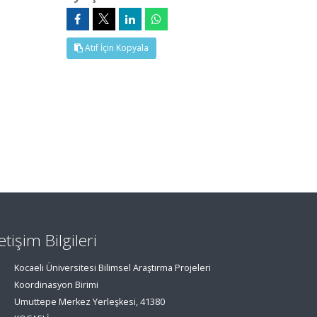
Atıf İçin Kopyala
letişim Bilgileri
Kocaeli Üniversitesi Bilimsel Araştırma Projeleri
Koordinasyon Birimi
Umuttepe Merkez Yerleşkesi, 41380