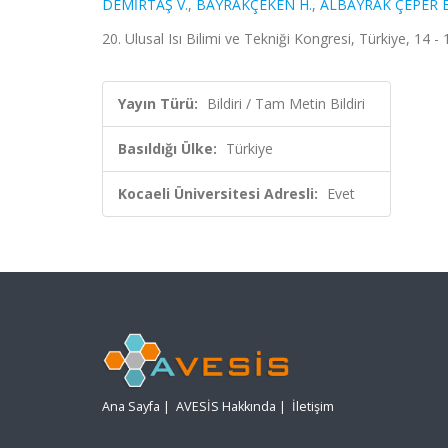
DEMİRTAŞ V.
,
BAYRAKÇEKEN H.
,
ALBAYRAK ÇEPER B
20. Ulusal Isı Bilimi ve Tekniği Kongresi, Türkiye, 14 -
Yayın Türü:
Bildiri / Tam Metin Bildiri
Basıldığı Ülke:
Türkiye
Kocaeli Üniversitesi Adresli:
Evet
Ana Sayfa
|
AVESİS Hakkında
|
İletişim