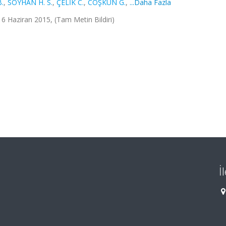
.
,
SOYHAN H. S.
,
ÇELİK C.
,
COŞKUN G.
,
...Daha Fazla
 16 Haziran 2015, (Tam Metin Bildiri)
İ