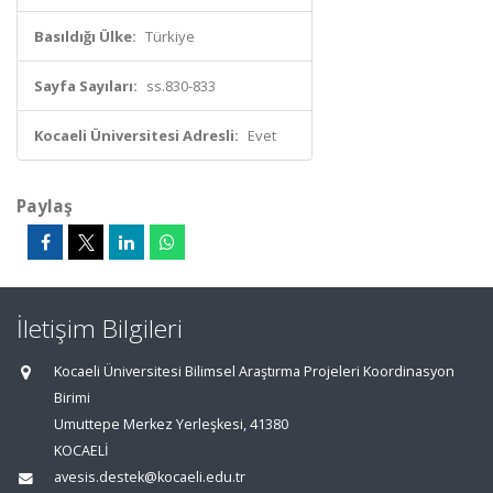
Basıldığı Ülke:
Türkiye
Sayfa Sayıları:
ss.830-833
Kocaeli Üniversitesi Adresli:
Evet
Paylaş
İletişim Bilgileri
Kocaeli Üniversitesi Bilimsel Araştırma Projeleri Koordinasyon
Birimi
Umuttepe Merkez Yerleşkesi, 41380
KOCAELİ
avesis.destek@kocaeli.edu.tr