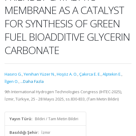
MEMBRANE AS A CATALYST
FOR SYNTHESIS OF GREEN
FUEL BIOADDITIVE GLYCERIN
CARBONATE
Hasırcı G.
,
Yenihan Yüzer N.
,
Hoşöz A. O.
,
Çakırca E. E.
,
Alptekin E.
,
İlgen O.
,
...Daha Fazla
9th International Hydrogen Technologies Congress (IHTEC-2025),
İzmir, Türkiye, 25 - 28 Mayıs 2025, ss.830-833, (Tam Metin Bildiri)
Yayın Türü:
Bildiri / Tam Metin Bildiri
Basıldığı Şehir:
İzmir