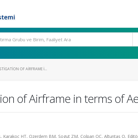
stemi
STIGATION OF AIRFRAME I...
tion of Airframe in terms of 
es, Karakoc HT, Ozerdem BM, Sogut ZM, Colpan OC, Altuntas O, Editö