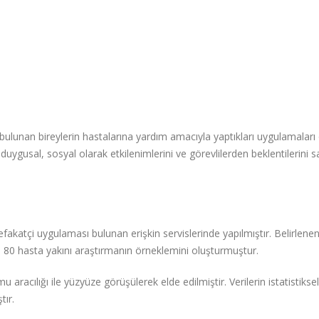
ulunan bireylerin hastalarına yardım amacıyla yaptıkları uygulamaları
duygusal, sosyal olarak etkilenimlerini ve görevlilerden beklentilerini
akatçi uygulaması bulunan erişkin servislerinde yapılmıştır. Belirlene
n 80 hasta yakını araştırmanın örneklemini oluşturmuştur.
aracılığı ile yüzyüze görüşülerek elde edilmiştir. Verilerin istatistiksel
tır.