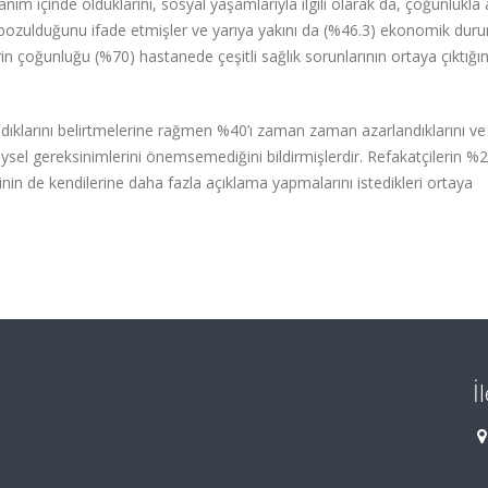
anım içinde olduklarını, sosyal yaşamlarıyla ilgili olarak da, çoğunlukla a
nin bozulduğunu ifade etmişler ve yarıya yakını da (%46.3) ekonomik duru
erin çoğunluğu (%70) hastanede çeşitli sağlık sorunlarının ortaya çıktığın
andıklarını belirtmelerine rağmen %40’ı zaman zaman azarlandıklarını ve
eysel gereksinimlerini önemsemediğini bildirmişlerdir. Refakatçilerin %2
’sinin de kendilerine daha fazla açıklama yapmalarını istedikleri ortaya
İ