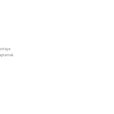
 ortaya
 saptamak
n