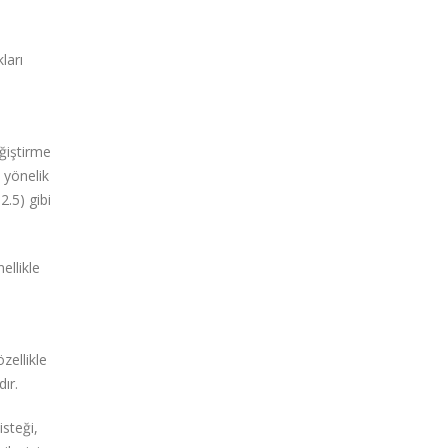
ları
ğiştirme
 yönelik
.5) gibi
ellikle
zellikle
ır.
isteği,