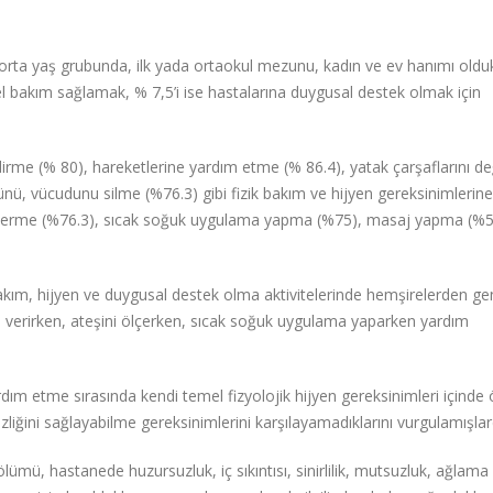
 orta yaş grubunda, ilk yada ortaokul mezunu, kadın ve ev hanımı olduk
ksel bakım sağlamak, % 7,5’i ise hastalarına duygusal destek olmak için
rme (% 80), hareketlerine yardım etme (% 86.4), yatak çarşaflarını de
üzünü, vücudunu silme (%76.3) gibi fizik bakım ve hijyen gereksinimlerine
ını verme (%76.3), sıcak soğuk uygulama yapma (%75), masaj yapma (%52
bakım, hijyen ve duygusal destek olma aktivitelerinde hemşirelerden gen
ını verirken, ateşini ölçerken, sıcak soğuk uygulama yaparken yardım
ım etme sırasında kendi temel fizyolojik hijyen gereksinimleri içinde ö
liğini sağlayabilme gereksinimlerini karşılayamadıklarını vurgulamışlard
ümü, hastanede huzursuzluk, iç sıkıntısı, sinirlilik, mutsuzluk, ağlama 