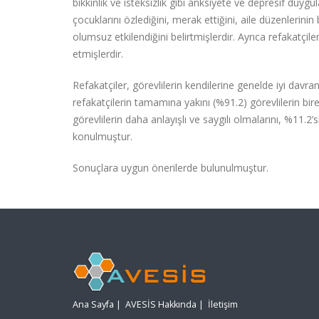
bıkkınlık ve isteksizlik gibi anksiyete ve depresif duygul
çocuklarını özlediğini, merak ettiğini, aile düzenleri
olumsuz etkilendiğini belirtmişlerdir. Ayrıca refakatçil
etmişlerdir.
Refakatçiler, görevlilerin kendilerine genelde iyi davr
refakatçilerin tamamına yakını (%91.2) görevlilerin bir
görevlilerin daha anlayışlı ve saygılı olmalarını, %11.2
konulmuştur.
Sonuçlara uygun önerilerde bulunulmuştur.
Ana Sayfa
|
AVESİS Hakkında
|
İletişim