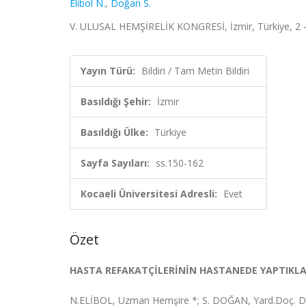
Elibol N.
,
Doğan S.
V. ULUSAL HEMŞİRELİK KONGRESİ, İzmir, Türkiye, 2 -
Yayın Türü:
Bildiri / Tam Metin Bildiri
Basıldığı Şehir:
İzmir
Basıldığı Ülke:
Türkiye
Sayfa Sayıları:
ss.150-162
Kocaeli Üniversitesi Adresli:
Evet
Özet
HASTA REFAKATÇİLERİNİN HASTANEDE YAPTIKL
N.ELİBOL, Uzman Hemşire *; S. DOĞAN, Yard.Doç. D