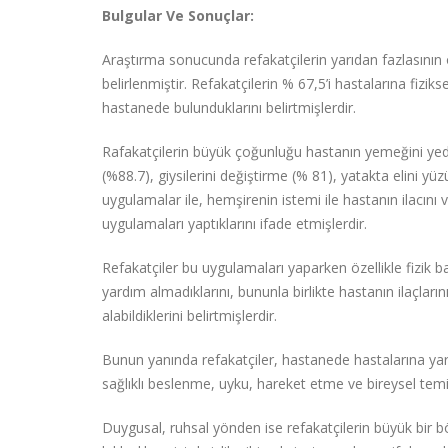
Bulgular Ve Sonuçlar:
Araştırma sonucunda refakatçilerin yarıdan fazlasının
belirlenmiştir. Refakatçilerin % 67,5’i hastalarına fizi
hastanede bulunduklarını belirtmişlerdir.
Rafakatçilerin büyük çoğunluğu hastanın yemeğini yedi
(%88.7), giysilerini değiştirme (% 81), yatakta elini y
uygulamalar ile, hemşirenin istemi ile hastanın ilac
uygulamaları yaptıklarını ifade etmişlerdir.
Refakatçiler bu uygulamaları yaparken özellikle fizik 
yardım almadıklarını, bununla birlikte hastanın ilaçlar
alabildiklerini belirtmişlerdir.
Bunun yanında refakatçiler, hastanede hastalarına yard
sağlıklı beslenme, uyku, hareket etme ve bireysel temiz
Duygusal, ruhsal yönden ise refakatçilerin büyük bir böl