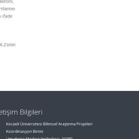
ilesini,
mlarının
ı ifade
6.2’sinin
letişim Bilgileri
Kocaeli Üniversitesi Bilimsel Araştırma Projeleri
Koordinasyon Birimi
Umuttepe Merkez Yerleşkesi, 41380