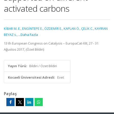
activated carbons
KİBAR M. E.
,
ENGİNTEPE E.
,
ÖZDEMİR E.
,
KAPLAN Ö.
,
ÇELİK C.
,
KAYIRAN
BEYAZ s.
,
...Daha Fazla
13 th European Congress on Catalysis – EuropaCat-XIII, 27 - 31
Ağustos 2017, (Özet Bildiri)
Yayın Türü:
Bildiri / Özet Bildiri
Kocaeli Üniversitesi Adresli:
Evet
Paylaş