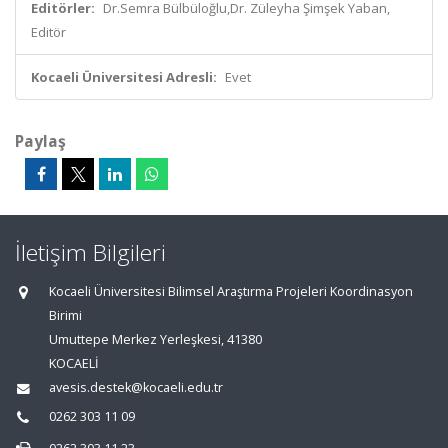
Editörler:
Dr.Semra Bülbüloğlu,Dr. Züleyha Şimşek Yaban,
Editör
Kocaeli Üniversitesi Adresli:
Evet
Paylaş
İletişim Bilgileri
Kocaeli Üniversitesi Bilimsel Araştırma Projeleri Koordinasyon
Birimi
Umuttepe Merkez Yerleşkesi, 41380
KOCAELİ
avesis.destek@kocaeli.edu.tr
0262 303 11 09