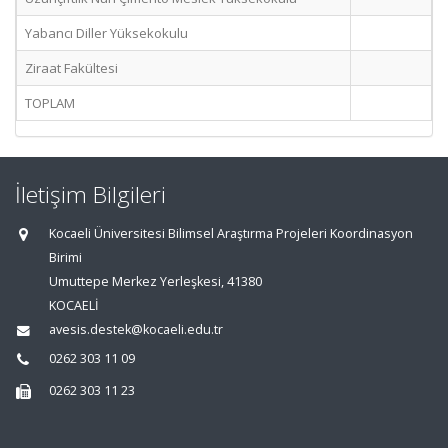
Yabancı Diller Yüksekokulu
Ziraat Fakültesi
TOPLAM
İletişim Bilgileri
Kocaeli Üniversitesi Bilimsel Araştırma Projeleri Koordinasyon
Birimi
Umuttepe Merkez Yerleşkesi, 41380
KOCAELİ
avesis.destek@kocaeli.edu.tr
0262 303 11 09
0262 303 11 23