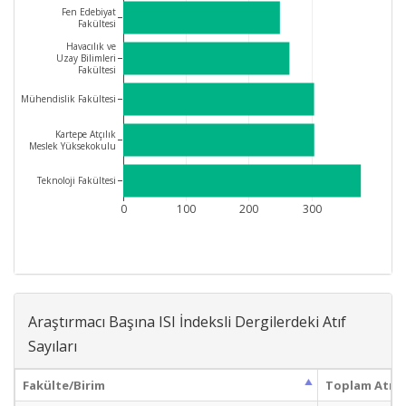
Fen Edebiyat
Fakültesi
Havacılık ve
Uzay Bilimleri
Fakültesi
Mühendislik Fakültesi
Kartepe Atçılık
Meslek Yüksekokulu
Teknoloji Fakültesi
0
100
200
300
Araştırmacı Başına ISI İndeksli Dergilerdeki Atıf
Sayıları
Fakülte/Birim
Toplam Atıf S