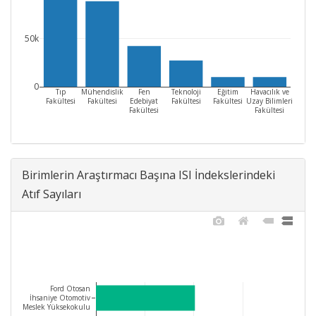
50k
0
Tıp
Mühendislik
Fen
Teknoloji
Eğitim
Havacılık ve
Fakültesi
Fakültesi
Edebiyat
Fakültesi
Fakültesi
Uzay Bilimleri
Fakültesi
Fakültesi
Birimlerin Araştırmacı Başına ISI İndekslerindeki
Atıf Sayıları
Ford Otosan
İhsaniye Otomotiv
Meslek Yüksekokulu