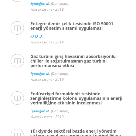
Eyidoğan M.
(Danışman)
Yüksek Lisans - 2019
Entegre demir-çelik tesisinde ISO 50001
enerji yönetim sistemi uygulaması
KAYA D.
Yüksek Lisans - 2014
Gaz türbini giriş havasının absorbsiyonlu
chiller ile soğutulmasının gaz türbini
performansına etkisi
Eyidoğan M.
(Danışman)
Yüksek Lisans - 2019
Endüstriyel formaldehit tesisinde
zenginleştirme kolonu uygulamasının enerji
verimliliğine etkisinin incelenmesi
Eyidoğan M.
(Danışman)
Yüksek Lisans - 2019
Türkiye'de sektörel bazda enerji yönetim
sistemi uygulamalarının enerji verimliliğine