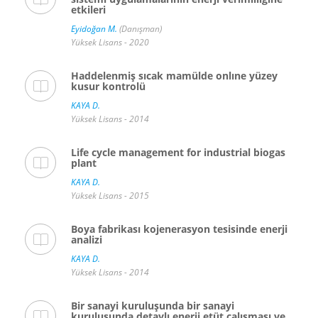
etkileri
Eyidoğan M.
(Danışman)
Yüksek Lisans - 2020
Haddelenmiş sıcak mamülde onlıne yüzey
kusur kontrolü
KAYA D.
Yüksek Lisans - 2014
Life cycle management for industrial biogas
plant
KAYA D.
Yüksek Lisans - 2015
Boya fabrikası kojenerasyon tesisinde enerji
analizi
KAYA D.
Yüksek Lisans - 2014
Bir sanayi kuruluşunda bir sanayi
kuruluşunda detaylı enerji etüt çalışması ve