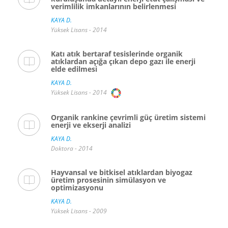
verimlilik imkanlarının belirlenmesi
KAYA D.
Yüksek Lisans - 2014
Katı atık bertaraf tesislerinde organik
atıklardan açığa çıkan depo gazı ile enerji
elde edilmesi
KAYA D.
Yüksek Lisans - 2014
Organik rankine çevrimli güç üretim sistemi
enerji ve ekserji analizi
KAYA D.
Doktora - 2014
Hayvansal ve bitkisel atıklardan biyogaz
üretim prosesinin simülasyon ve
optimizasyonu
KAYA D.
Yüksek Lisans - 2009