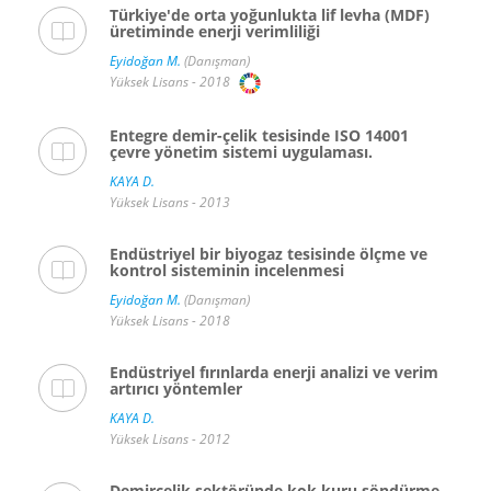
Türkiye'de orta yoğunlukta lif levha (MDF)
üretiminde enerji verimliliği
Eyidoğan M.
(Danışman)
Yüksek Lisans - 2018
Entegre demir-çelik tesisinde ISO 14001
çevre yönetim sistemi uygulaması.
KAYA D.
Yüksek Lisans - 2013
Endüstriyel bir biyogaz tesisinde ölçme ve
kontrol sisteminin incelenmesi
Eyidoğan M.
(Danışman)
Yüksek Lisans - 2018
Endüstriyel fırınlarda enerji analizi ve verim
artırıcı yöntemler
KAYA D.
Yüksek Lisans - 2012
Demirçelik sektöründe kok kuru söndürme