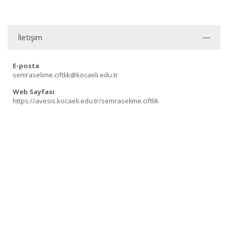
İletişim
E-posta
semraselime.ciftlik@kocaeli.edu.tr
Web Sayfası
https://avesis.kocaeli.edu.tr/semraselime.ciftlik