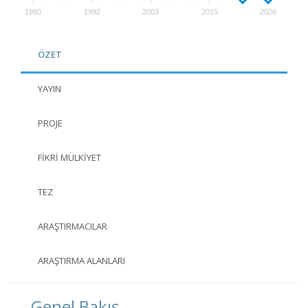
1980
1992
2003
2015
2026
ÖZET
YAYIN
PROJE
FIKRI MÜLKIYET
TEZ
ARAŞTIRMACILAR
ARAŞTIRMA ALANLARI
Genel Bakış