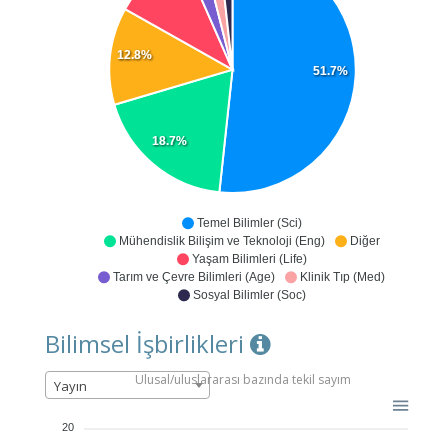
12.8%
51.7%
18.7%
Temel Bilimler (Sci)
Mühendislik Bilişim ve Teknoloji (Eng)
Diğer
Yaşam Bilimleri (Life)
Tarım ve Çevre Bilimleri (Age)
Klinik Tıp (Med)
Sosyal Bilimler (Soc)
Bilimsel İşbirlikleri
Ulusal/uluslararası bazında tekil sayım
Yayın
20