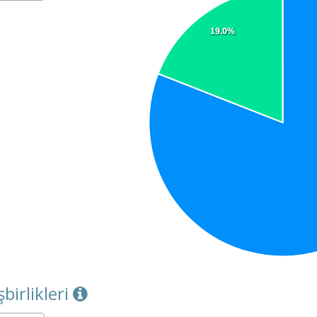
19.0%
şbirlikleri