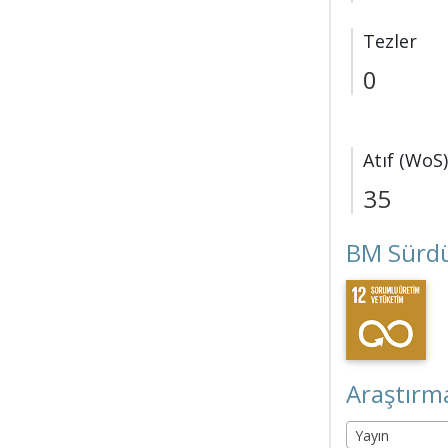
Tezler
0
Atıf (WoS)
35
BM Sürdü
Araştırma
Yayın