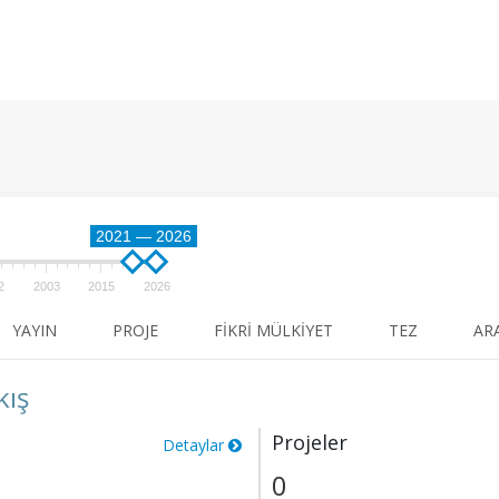
2021 — 2026
2
2003
2015
2026
YAYIN
PROJE
FIKRI MÜLKIYET
TEZ
AR
kış
Projeler
Detaylar
0