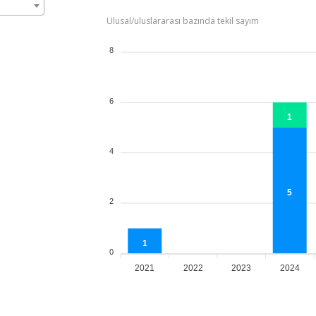
Ulusal/uluslararası bazında tekil sayım
8
6
1
4
5
2
1
0
2021
2022
2023
2024