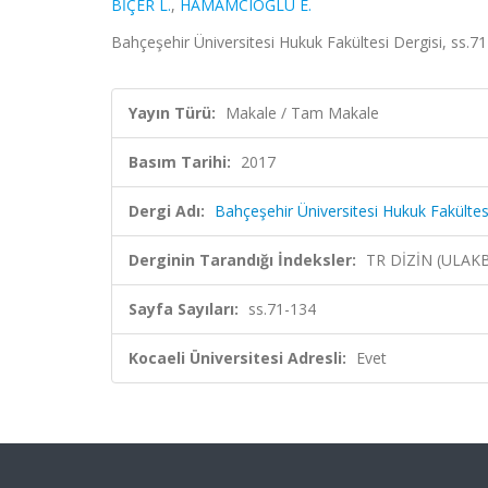
BİÇER L.
,
HAMAMCIOĞLU E.
Bahçeşehir Üniversitesi Hukuk Fakültesi Dergisi, ss.7
Yayın Türü:
Makale / Tam Makale
Basım Tarihi:
2017
Dergi Adı:
Bahçeşehir Üniversitesi Hukuk Fakültes
Derginin Tarandığı İndeksler:
TR DİZİN (ULAK
Sayfa Sayıları:
ss.71-134
Kocaeli Üniversitesi Adresli:
Evet