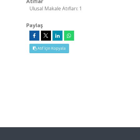
Atıflar
Ulusal Makale Atıfları: 1
Paylaş
Atıf İçin Kopyala