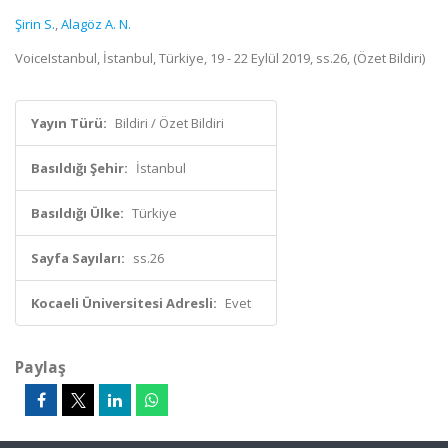
Şirin S.
,
Alagöz A. N.
VoiceIstanbul, İstanbul, Türkiye, 19 - 22 Eylül 2019, ss.26, (Özet Bildiri)
Yayın Türü:
Bildiri / Özet Bildiri
Basıldığı Şehir:
İstanbul
Basıldığı Ülke:
Türkiye
Sayfa Sayıları:
ss.26
Kocaeli Üniversitesi Adresli:
Evet
Paylaş