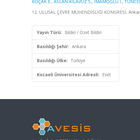
KOÇAK E.
,
ASLAN KILAVUZ S.
,
İMAMOĞLU İ.
,
TUNCEL
12. ULUSAL ÇEVRE MÜHENDİSLİĞİ KONGRESİ, Ankara, Tü
Yayın Türü:
Bildiri / Özet Bildiri
Basıldığı Şehir:
Ankara
Basıldığı Ülke:
Türkiye
Kocaeli Üniversitesi Adresli:
Evet