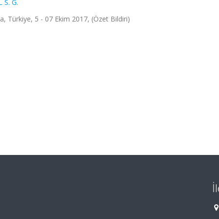
 S. G.
rkiye, 5 - 07 Ekim 2017, (Özet Bildiri)
İ