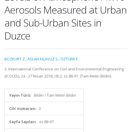
Aerosols Measured at Urban
and Sub-Urban Sites in
Duzce
BOZKURT Z.
,
ASLAN KILAVUZ S.
,
ÖZTÜRK F.
3. International Conference on Civil and Environmental Engineering
(ICOCEE), 24 - 27 Nisan 2018, cilt.2, ss.88-97, (Tam Metin Bildiri)
Yayın Türü:
Bildiri / Tam Metin Bildiri
Cilt numarası:
2
Sayfa Sayıları:
ss.88-97