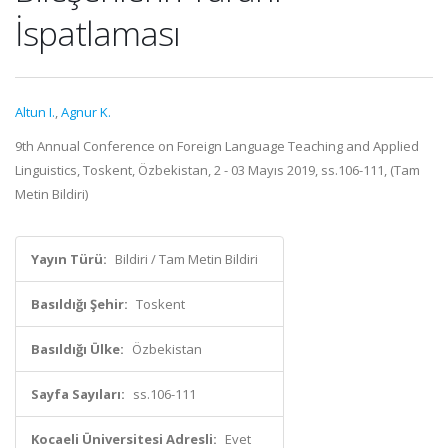
İspatlaması
Altun I.
,
Agnur K.
9th Annual Conference on Foreign Language Teaching and Applied
Linguistics, Toskent, Özbekistan, 2 - 03 Mayıs 2019, ss.106-111, (Tam
Metin Bildiri)
Yayın Türü:
Bildiri / Tam Metin Bildiri
Basıldığı Şehir:
Toskent
Basıldığı Ülke:
Özbekistan
Sayfa Sayıları:
ss.106-111
Kocaeli Üniversitesi Adresli:
Evet