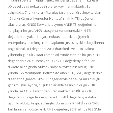
miktarını belirten Toplam Elektron İçeriği değerlerini küresel,
bölgesel veya nokta bazlı olarak yayınlanmaktadır. Bu
çalışmada, 7 farklı kurum/kuruluş tarafından üretilmekte olan
12 farklı Küresel İyonosfer Haritası'nın (KİH) TEİ değerleri,
Uluslararası GNSS Servisi istasyonu ANKR TEİ değerleri ile
karşılaştırılmıştır. ANKR istasyonu konumundaki KİH-TEİ
değerleri en yakın 4 ızgara noktasından iki değişkenli
enterpolasyon tekniği ile hesaplanmıştır. Uzay-iklim koşullarına
bağlı olarak TEİ değerleri, 2013 (hareketli) ve 2018 (sakin)
yıllarında günlük 2 saat zaman diliminde elde edilmiştir. KİH-TEİ
değerlerinin ANKR istasyonu GPS-TEİ değerleriyle farkları
dikkate alındığında, yüksek solar aktivitesinin olduğu 2013
yılında IGS tarafından üretilmekte olan KİH (IGSG) değerlerinin
diğerlerine görece GPS-TEİ değerleriyle daha uyumlu olduğu
görülmüştür. Ayrıca, düşük solar aktivitesinin olduğu 2018
yılında ise CODE tarafından üretilmekte olan KİH (CODG)
değerlerinin diğerlerine görece GPS-TEİ değerleriyle daha
uyumlu olduğu tespit edilmiştir. Buna göre KİH-TEİ ile GPS-TEİ
farklarının en düşük yıllık RMS değerleri, 2013 yılında IGSG'de