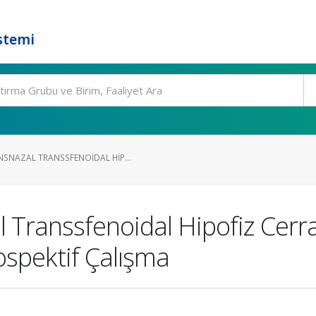
stemi
SNAZAL TRANSSFENOIDAL HIP...
 Transsfenoidal Hipofiz Cerra
ospektif Çalışma