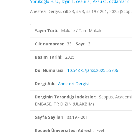
Yörükoğlu H. U.
,
İzgin İ.
,
cesur s.
,
Aksu C.
,
özdamar d.
Anestezi Dergisi, cilt.33, sa.3, ss.197-201, 2025 (Sco
Yayın Türü:
Makale / Tam Makale
Cilt numarası:
33
Sayı:
3
Basım Tarihi:
2025
Doi Numarası:
10.54875/jarss.2025.55706
Dergi Adı:
Anestezi Dergisi
Derginin Tarandığı İndeksler:
Scopus, Academic
EMBASE, TR DİZİN (ULAKBİM)
Sayfa Sayıları:
ss.197-201
Kocaeli Üniversitesi Adresli:
Evet