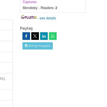
Captures
Mendeley - Readers:
2
-
see details
Paylaş
Atıf İçin Kopyala
AS),