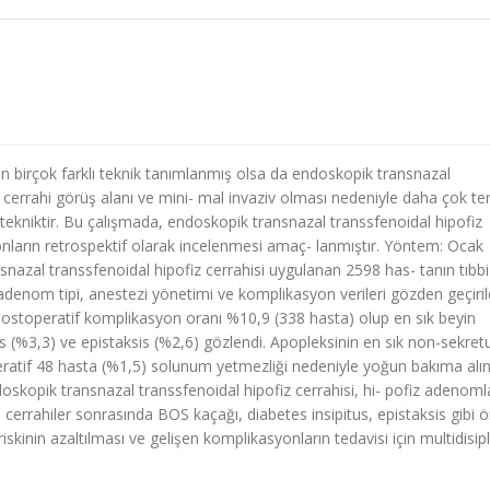
n birçok farklı teknik tanımlanmış olsa da endoskopik transnazal
 cerrahi görüş alanı ve mini- mal invaziv olması nedeniyle daha çok te
tekniktir. Bu çalışmada, endoskopik transnazal transsfenoidal hipofiz
onların retrospektif olarak incelenmesi amaç- lanmıştır. Yöntem: Ocak
snazal transsfenoidal hipofiz cerrahisi uygulanan 2598 has- tanın tıbbi
t, adenom tipi, anestezi yönetimi ve komplikasyon verileri gözden geçirild
 Postoperatif komplikasyon oranı %10,9 (338 hasta) olup en sık beyin
tus (%3,3) ve epistaksis (%2,6) gözlendi. Apopleksinin en sık non-sekret
ratif 48 hasta (%1,5) solunum yetmezliği nedeniyle yoğun bakıma alın
oskopik transnazal transsfenoidal hipofiz cerrahisi, hi- pofiz adenoml
cerrahiler sonrasında BOS kaçağı, diabetes insipitus, epistaksis gibi 
kinin azaltılması ve gelişen komplikasyonların tedavisi için multidisipl