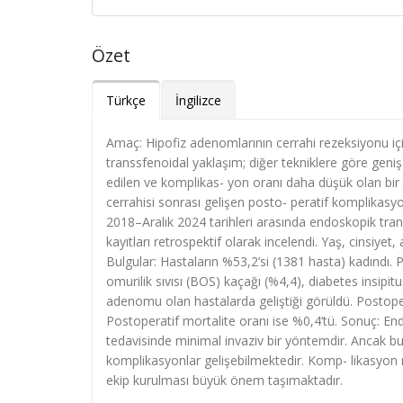
Özet
Türkçe
İngilizce
Amaç: Hipofiz adenomlarının cerrahi rezeksiyonu içi
transsfenoidal yaklaşım; diğer tekniklere göre geniş
edilen ve komplikas- yon oranı daha düşük olan bir 
cerrahisi sonrası gelişen posto- peratif komplikasy
2018–Aralık 2024 tarihleri arasında endoskopik tran
kayıtları retrospektif olarak incelendi. Yaş, cinsiye
Bulgular: Hastaların %53,2’si (1381 hasta) kadındı.
omurilik sıvısı (BOS) kaçağı (%4,4), diabetes insipi
adenomu olan hastalarda geliştiği görüldü. Postope
Postoperatif mortalite oranı ise %0,4’tü. Sonuç: End
tedavisinde minimal invaziv bir yöntemdir. Ancak bu 
komplikasyonlar gelişebilmektedir. Komp- likasyon ris
ekip kurulması büyük önem taşımaktadır.