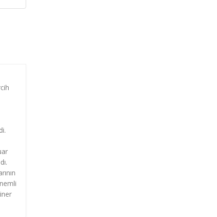
rcih
i.
uar
dı.
arının
önemli
iner