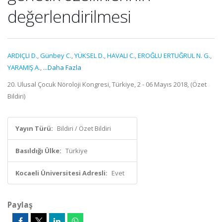
değerlendirilmesi
ARDIÇLI D.
,
Günbey C.
,
YÜKSEL D.
,
HAVALI C.
,
EROĞLU ERTUĞRUL N. G.
,
YARAMIŞ A.
,
...Daha Fazla
20. Ulusal Çocuk Nöroloji Kongresi, Türkiye, 2 - 06 Mayıs 2018, (Özet
Bildiri)
Yayın Türü:
Bildiri / Özet Bildiri
Basıldığı Ülke:
Türkiye
Kocaeli Üniversitesi Adresli:
Evet
Paylaş