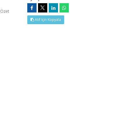
(Özet
Atıf İçin Kopyala