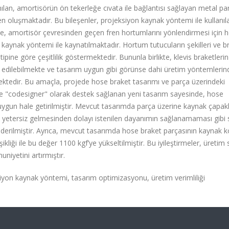
nılan, amortisörün ön tekerleğe cıvata ile bağlantısı sağlayan metal pa
den oluşmaktadır. Bu bileşenler, projeksiyon kaynak yöntemi ile kullanıl
tine, amortisör çevresinden geçen fren hortumlarını yönlendirmesi için 
 kaynak yöntemi ile kaynatılmaktadır. Hortum tutucuların şekilleri ve b
ipine göre çeşitlilik göstermektedir. Bununla birlikte, klevis braketleri
 edilebilmekte ve tasarım uygun gibi görünse dahi üretim yöntemlerin
ktedir. Bu amaçla, projede hose braket tasarımı ve parça üzerindeki
ere "codesigner" olarak destek sağlanan yeni tasarım sayesinde, hose
 uygun hale getirilmiştir. Mevcut tasarımda parça üzerine kaynak çapakl
 yetersiz gelmesinden dolayı istenilen dayanımın sağlanamaması gibi 
iderilmiştir. Ayrıca, mevcut tasarımda hose braket parçasının kaynak
ikliği ile bu değer 1100 kgf’ye yükseltilmiştir. Bu iyileştirmeler, üretim 
niyetini artırmıştır.
siyon kaynak yöntemi, tasarım optimizasyonu, üretim verimliliği