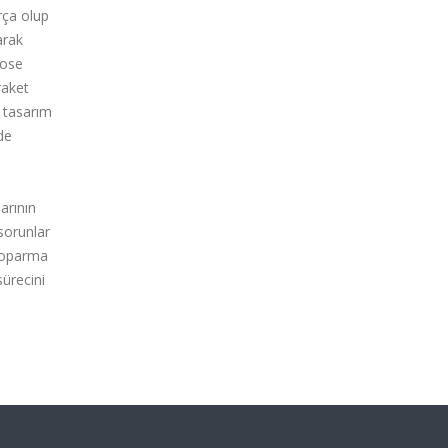
rça olup
arak
hose
raket
n tasarım
de
arının
sorunlar
 koparma
sürecini