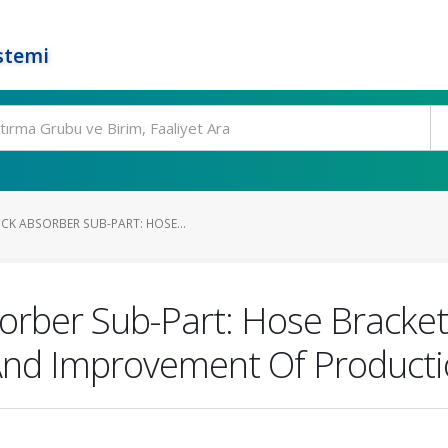
stemi
K ABSORBER SUB-PART: HOSE...
rber Sub-Part: Hose Bracket
nd Improvement Of Productio