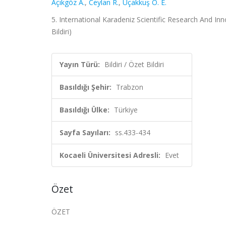
Açıkgöz A.
,
Ceylan R.
,
Uçakkuş Ö. E.
5. International Karadeniz Scientific Research And In
Bildiri)
Yayın Türü:
Bildiri / Özet Bildiri
Basıldığı Şehir:
Trabzon
Basıldığı Ülke:
Türkiye
Sayfa Sayıları:
ss.433-434
Kocaeli Üniversitesi Adresli:
Evet
Özet
ÖZET