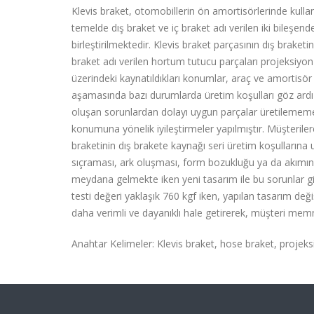
Klevis braket, otomobillerin ön amortisörlerinde kulla
temelde dış braket ve iç braket adı verilen iki bileşen
birleştirilmektedir. Klevis braket parçasının dış brake
braket adı verilen hortum tutucu parçaları projeksiyon
üzerindeki kaynatıldıkları konumlar, araç ve amortisör t
aşamasında bazı durumlarda üretim koşulları göz ardı
oluşan sorunlardan dolayı uygun parçalar üretilememe
konumuna yönelik iyileştirmeler yapılmıştır. Müşteril
braketinin dış brakete kaynağı seri üretim koşullarına
sıçraması, ark oluşması, form bozukluğu ya da akımın
meydana gelmekte iken yeni tasarım ile bu sorunlar g
testi değeri yaklaşık 760 kgf iken, yapılan tasarım değiş
daha verimli ve dayanıklı hale getirerek, müşteri memnu
Anahtar Kelimeler: Klevis braket, hose braket, projek