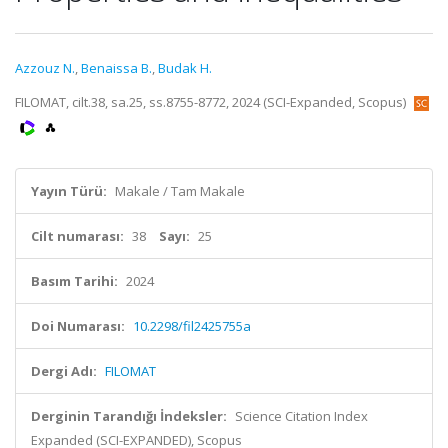
Azzouz N.
,
Benaissa B.
,
Budak H.
FILOMAT, cilt.38, sa.25, ss.8755-8772, 2024 (SCI-Expanded, Scopus)
Yayın Türü:
Makale / Tam Makale
Cilt numarası:
38
Sayı:
25
Basım Tarihi:
2024
Doi Numarası:
10.2298/fil2425755a
Dergi Adı:
FILOMAT
Derginin Tarandığı İndeksler:
Science Citation Index
Expanded (SCI-EXPANDED), Scopus