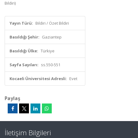
Bildiri)
Yayın Türü:
Bildiri / Özet Bildiri
Basıldığı Şehir:
Gaziantep
Basıldığı Ülke:
Türkiye
Sayfa Sayıları:
ss.550-551
Kocaeli Üniversitesi Adresli:
Evet
Paylaş
İletişim Bilgileri