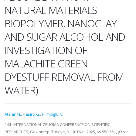
NATURAL MATERIALS
BIOPOLYMER, NANOCLAY
AND SUGAR ALCOHOL AND
INVESTIGATION OF
MALACHITE GREEN
DYESTUFF REMOVAL FROM
WATER)
Atalan H.
,
Hasırcı G.
,
Hilmioğlu N.
14th INTERNATIONAL ZEUGMA CONFERENCE ON SCIENTIFIC
RESEARCHES, Gaziantep, Türkiye, 9 - 10 Eylül 2025, ss.550-551, (Özet