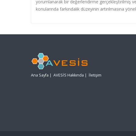
yorumlanarak bir değerlendirme gerçekleştirilmiş ve ü
konularında farkındalık düzeyinin artırılmasına yöne
Ana Sayfa
|
AVESİS Hakkında
|
İletişim