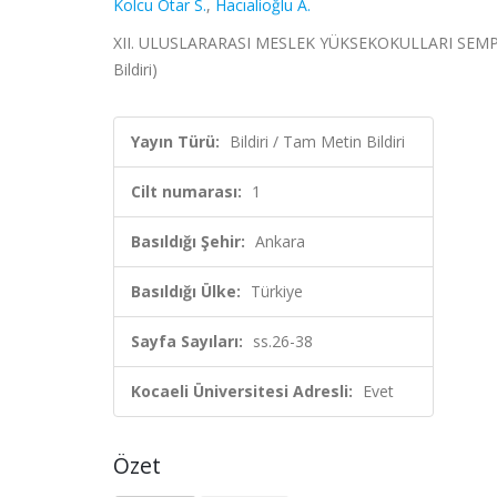
Kolcu Otar S.
,
Hacıalioğlu A.
XII. ULUSLARARASI MESLEK YÜKSEKOKULLARI SEMPOZYU
Bildiri)
Yayın Türü:
Bildiri / Tam Metin Bildiri
Cilt numarası:
1
Basıldığı Şehir:
Ankara
Basıldığı Ülke:
Türkiye
Sayfa Sayıları:
ss.26-38
Kocaeli Üniversitesi Adresli:
Evet
Özet