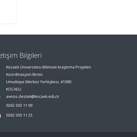
letişim Bilgileri
Kocaeli Üniversitesi Bilimsel Araştırma Projeleri
Koordinasyon Birimi
Umuttepe Merkez Yerleşkesi, 41380
KOCAELİ
avesis.destek@kocaeli.edu.tr
0262 303 11 09
0262 303 11 23