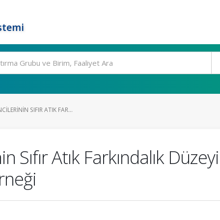
stemi
ILERININ SIFIR ATIK FAR...
in Sıfır Atık Farkındalık Düzey
rneği