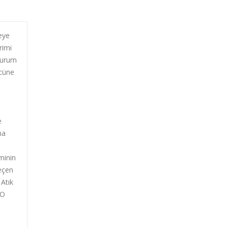
meye
rimi
 durum
ücüne
e
e
na
minin
geçen
 Atık
YO