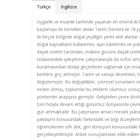
Türkçe
İngilizce
Uygarlık ve insanlık tarihinde yaşanan en önemli iki k
başlaması ile temelleri atılan Tarım Devrimi ile 18.
ile birçok bölgede doğal yeşilliğin yerini ekili alan
doğal kaynakların kullanımını, aşırı tüketimini ve yok
dayalı üretim tarzından, makine gücüne dayalı üreti
tedavisindeki iyileştirme çalışmalarıyla da nüfus art
kurulmasından dolayı geçimlerini sağlamak için insa
kentlere göç artmıştır. Tarım ve sanayi devrimleri,
değiştirmiştir. Bu değişiklikler, çevresel sorunları
neden olmuş, toplumlar bu etkilerin olumsuz sonuçl
yöntemler arayışına girmiştir. Geliştirilen çevre dos
tüm hızıyla devam ettiği günümüz dünyasında çevresel
gün artmaktadır. Bu çalışmanın amacı meslek yüksek
yaklaşımı konusundaki farkındalık ve bilgi düzeyler
öğrencilerinin sıfır atık, geri dönüşüm konusundaki 
gerçekleştirilmiştir. Anket sonuçlarından elde edilen