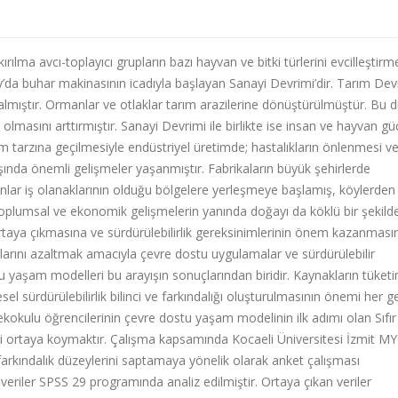
ırılma avcı-toplayıcı grupların bazı hayvan ve bitki türlerini evcilleştir
yy’da buhar makinasının icadıyla başlayan Sanayi Devrimi’dir. Tarım Dev
lar almıştır. Ormanlar ve otlaklar tarım arazilerine dönüştürülmüştür. Bu
 olmasını arttırmıştır. Sanayi Devrimi ile birlikte ise insan ve hayvan g
m tarzına geçilmesiyle endüstriyel üretimde; hastalıkların önlenmesi v
ışında önemli gelişmeler yaşanmıştır. Fabrikaların büyük şehirlerde
nlar iş olanaklarının olduğu bölgelere yerleşmeye başlamış, köylerden
 toplumsal ve ekonomik gelişmelerin yanında doğayı da köklü bir şekild
n ortaya çıkmasına ve sürdürülebilirlik gereksinimlerinin önem kazanması
arını azaltmak amacıyla çevre dostu uygulamalar ve sürdürülebilir
tu yaşam modelleri bu arayışın sonuçlarından biridir. Kaynakların tüketi
 sürdürülebilirlik bilinci ve farkındalığı oluşturulmasının önemi her 
okulu öğrencilerinin çevre dostu yaşam modelinin ilk adımı olan Sıfır
ini ortaya koymaktır. Çalışma kapsamında Kocaeli Üniversitesi İzmit M
farkındalık düzeylerini saptamaya yönelik olarak anket çalışması
 veriler SPSS 29 programında analiz edilmiştir. Ortaya çıkan veriler