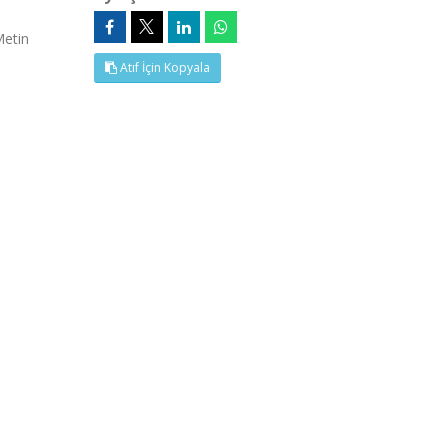
Metin
Atıf İçin Kopyala