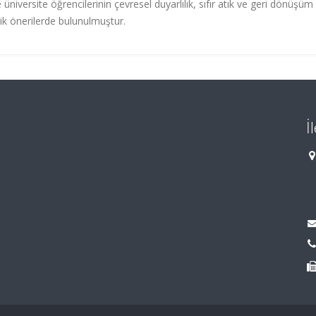
niversite öğrencilerinin çevresel duyarlılık, sıfır atık ve geri dönüşüm
lik önerilerde bulunulmuştur.
İ