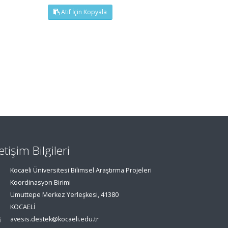
Atıf İçin Kopyala
letişim Bilgileri
Kocaeli Üniversitesi Bilimsel Araştırma Projeleri
Koordinasyon Birimi
Umuttepe Merkez Yerleşkesi, 41380
KOCAELİ
avesis.destek@kocaeli.edu.tr