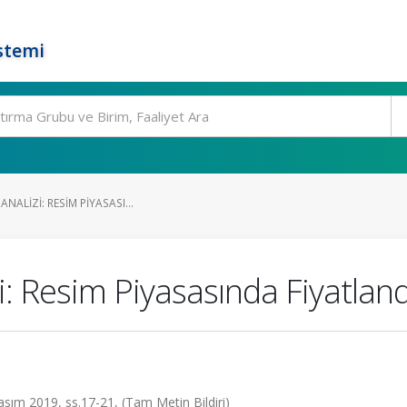
stemi
ANALIZI: RESIM PIYASASI...
i: Resim Piyasasında Fiyatland
sım 2019, ss.17-21, (Tam Metin Bildiri)