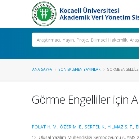
Kocaeli Üniversitesi
Akademik Veri Yönetim Si
Ara
ANA SAYFA
SON EKLENEN YAYINLAR
GÖRME ENGELLILER 
Görme Engelliler için A
POLAT H. M.
,
ÖZER M. E.
,
SERTEL K.
,
YILMAZ S. T.
,
E
12. Ulusal Yazılım Mühendisliği Sempozyumu (UYMS 2018)