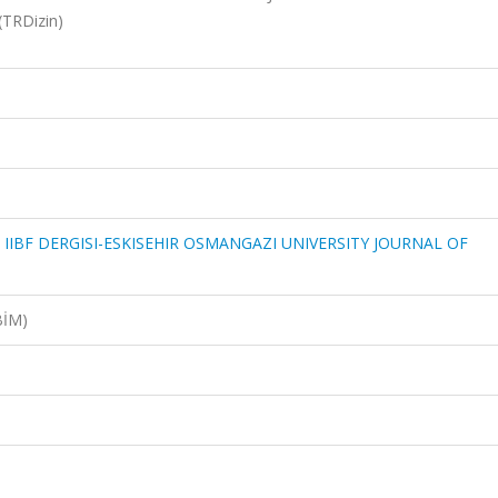
(TRDizin)
 IIBF DERGISI-ESKISEHIR OSMANGAZI UNIVERSITY JOURNAL OF
BİM)