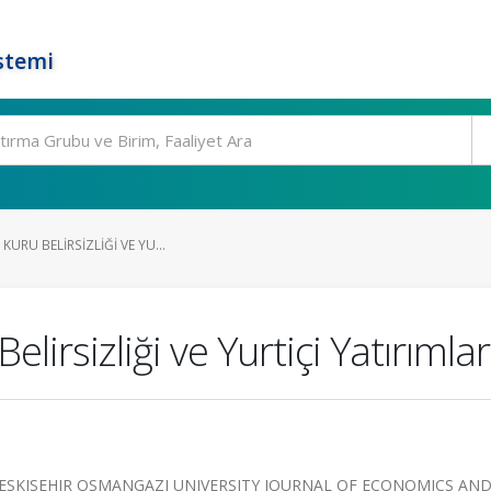
stemi
KURU BELIRSIZLIĞI VE YU...
lirsizliği ve Yurtiçi Yatırımlar
SI-ESKISEHIR OSMANGAZI UNIVERSITY JOURNAL OF ECONOMICS AN