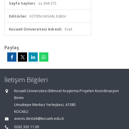
Sayfa Sayıları:
ss.364-372
Editörler:
KÖTEN HASAN, Editör
Kocaeli Üniversitesi Adresli:
Evet
Paylaş
İletişim Bilgileri
Kocaeli Üniversitesi Bilimsel Araştırma Projeleri Koordinasyon
Birimi
Umuttepe Merkez Yerleşkesi, 41380
KOCAELİ
avesis.destek@kocaeli.edu.tr
0262 303 11 09