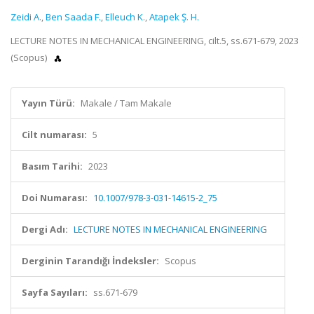
Zeidi A.
,
Ben Saada F.
,
Elleuch K.
,
Atapek Ş. H.
LECTURE NOTES IN MECHANICAL ENGINEERING, cilt.5, ss.671-679, 2023
(Scopus)
Yayın Türü:
Makale / Tam Makale
Cilt numarası:
5
Basım Tarihi:
2023
Doi Numarası:
10.1007/978-3-031-14615-2_75
Dergi Adı:
LECTURE NOTES IN MECHANICAL ENGINEERING
Derginin Tarandığı İndeksler:
Scopus
Sayfa Sayıları:
ss.671-679