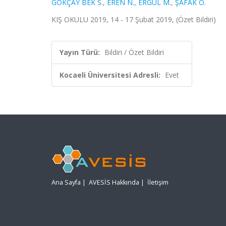
GÖKÇAY BEK S.
,
EREN N.
,
ERGÜL M.
,
ŞAFAK Ö.
KIŞ OKULU 2019, 14 - 17 Şubat 2019, (Özet Bildiri)
Yayın Türü:
Bildiri / Özet Bildiri
Kocaeli Üniversitesi Adresli:
Evet
Ana Sayfa
|
AVESİS Hakkında
|
İletişim