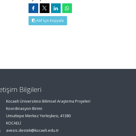
Atıf İçin Kopyala
letişim Bilgileri
Kocaeli Üniversitesi Bilimsel Araştırma Projeleri
Koordinasyon Birimi
Umuttepe Merkez Yerleşkesi, 41380
KOCAELİ
avesis.destek@kocaeli.edu.tr