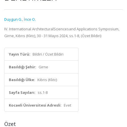
Duygun G.
,
İnce O.
IV. International ArchitecturalSciencesand Applications Symposium,
Girne, Kıbrıs (Kktc), 30 - 31 Mayıs 2024, ss.1-8, (Özet Bildiri)
Yayın Türü:
Bildiri / Özet Bildiri
Basıldığı Şehir:
Girne
Basıldığı Ülke:
Kıbrıs (Kktc)
Sayfa Sayıları:
ss.1-8
Kocaeli Üniversitesi Adresli:
Evet
Özet