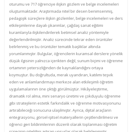
oturumu ve 717 öğrenciye ilişkin gözlem ve belge incelemeleri
oluşturmaktadır. Araştırmada nitel bir desen benimsenmiş,
pedagojik süreçlere ilişkin gözlemler, belge incelemeleri ve ders
etkileşimlerine dayalı çıkarımlar, çağdaş sanat eğitimi
kuramlarıyla ilişkilendirilerek betimsel analiz yöntemiyle
değerlendirilmiştir. Analiz sürecinde tekrar eden örüntüler
belirlenmiş ve bu örüntüler tematik başlıklar altında
yorumlanmıştır. Bulgular, öğrencilerin kuramsal derslere yönelik
düşük ilgisinin yalnızca içerikten değil, sunum biçimi ve öğrenme
ortamının yetersizliğinden de kaynaklandığını ortaya
koymuştur. Bu doğrultuda, merak uyandıran, katılımı teşvik
eden ve anlamlandırmayı merkeze alan etkileşimli öğretim
uygulamalarının öne çıktığı görülmüştür. Hikâyeleştirme,
dramatik rol alma, mini senaryo üretimi ve çokduyulu öğrenme
gibi stratejilerin estetik farkındalık ve öğrenme motivasyonunu
artırabileceği sonucuna ulaşılmıştır. Ayrıca, dijital araçların
entegrasyonu, görsel-işitsel materyallerin çeşitlendirilmesi ve
öğrenci geri bildirimlerinin düzenli olarak toplanması öğretim
sürecinin niteliğini artıran unsurlar olarak belirlenmiştir.