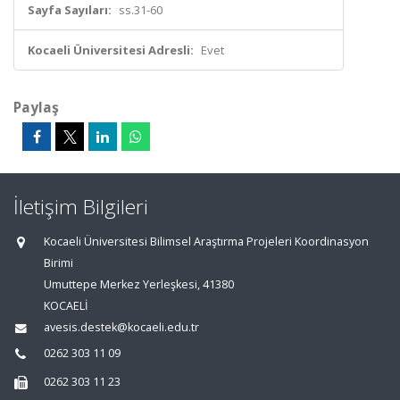
Sayfa Sayıları:
ss.31-60
Kocaeli Üniversitesi Adresli:
Evet
Paylaş
İletişim Bilgileri
Kocaeli Üniversitesi Bilimsel Araştırma Projeleri Koordinasyon
Birimi
Umuttepe Merkez Yerleşkesi, 41380
KOCAELİ
avesis.destek@kocaeli.edu.tr
0262 303 11 09
0262 303 11 23