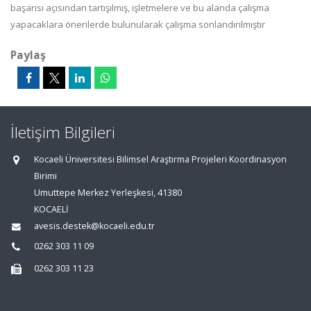
başarısı açısından tartışılmış, işletmelere ve bu alanda çalışma
yapacaklara önerilerde bulunularak çalışma sonlandırılmıştır
Paylaş
İletişim Bilgileri
Kocaeli Üniversitesi Bilimsel Araştırma Projeleri Koordinasyon
Birimi
Umuttepe Merkez Yerleşkesi, 41380
KOCAELİ
avesis.destek@kocaeli.edu.tr
0262 303 11 09
0262 303 11 23