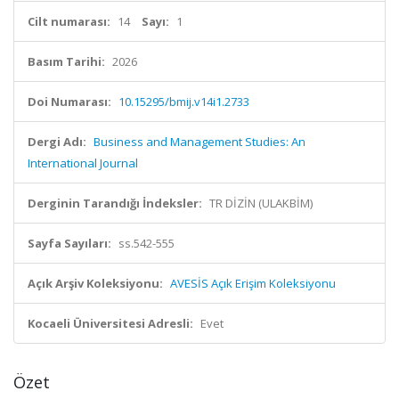
Cilt numarası:
14
Sayı:
1
Basım Tarihi:
2026
Doi Numarası:
10.15295/bmij.v14i1.2733
Dergi Adı:
Business and Management Studies: An
International Journal
Derginin Tarandığı İndeksler:
TR DİZİN (ULAKBİM)
Sayfa Sayıları:
ss.542-555
Açık Arşiv Koleksiyonu:
AVESİS Açık Erişim Koleksiyonu
Kocaeli Üniversitesi Adresli:
Evet
Özet