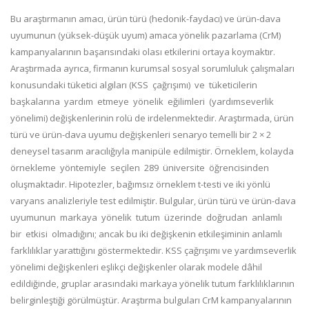
Bu araştırmanın amacı, ürün türü (hedonik-faydacı) ve ürün-dava
uyumunun (yüksek-düşük uyum) amaca yönelik pazarlama (CrM)
kampanyalarının başarısındaki olası etkilerini ortaya koymaktır.
Araştırmada ayrıca, firmanın kurumsal sosyal sorumluluk çalışmaları
konusundaki tüketici algıları (KSS çağrışımı) ve tüketicilerin
başkalarına yardım etmeye yönelik eğilimleri (yardımseverlik
yönelimi) değişkenlerinin rolü de irdelenmektedir. Araştırmada, ürün
türü ve ürün-dava uyumu değişkenleri senaryo temelli bir 2 × 2
deneysel tasarım aracılığıyla manipüle edilmiştir. Örneklem, kolayda
örnekleme yöntemiyle seçilen 289 üniversite öğrencisinden
oluşmaktadır. Hipotezler, bağımsız örneklem t-testi ve iki yönlü
varyans analizleriyle test edilmiştir. Bulgular, ürün türü ve ürün-dava
uyumunun markaya yönelik tutum üzerinde doğrudan anlamlı
bir etkisi olmadığını; ancak bu iki değişkenin etkileşiminin anlamlı
farklılıklar yarattığını göstermektedir. KSS çağrışımı ve yardımseverlik
yönelimi değişkenleri eşlikçi değişkenler olarak modele dâhil
edildiğinde, gruplar arasındaki markaya yönelik tutum farklılıklarının
belirginleştiği görülmüştür. Araştırma bulguları CrM kampanyalarının