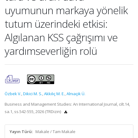
uyumunun markaya yönelik
tutum üzerindeki etkisi:
Algılanan KSS çağrışımı ve
yardımseverliğin rolü
Özbek V.
,
Dikici M. S.
,
Akkılıç M. E.
,
Alnıaçık Ü.
Business and Management Studies: An International Journal, cilt.14,
sa.1, ss.542-555, 2026 (TRDizin)
Yayın Türü:
Makale / Tam Makale