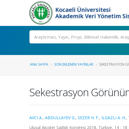
Kocaeli Üniversitesi
Akademik Veri Yönetim Si
Ara
ANA SAYFA
SON EKLENEN YAYINLAR
SEKESTRASYON GÖ
Sekestrasyon Görünüm
AVCI A.
,
ABDULLAYEV G.
,
SEZER H. F.
,
ILGAZLI A. H.
,
Ulusal Akciğer Sağlığı Kongresi 2018, Türkiye, 14 - 18 