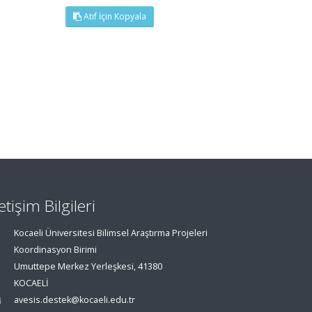
Atıf İçin Kopyala
letişim Bilgileri
Kocaeli Üniversitesi Bilimsel Araştırma Projeleri
Koordinasyon Birimi
Umuttepe Merkez Yerleşkesi, 41380
KOCAELİ
avesis.destek@kocaeli.edu.tr