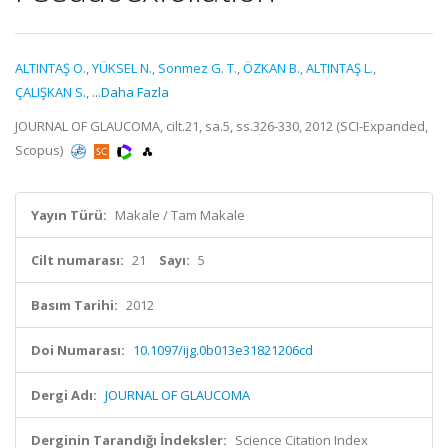
ALTINTAŞ O.
,
YÜKSEL N.
,
Sonmez G. T.
,
ÖZKAN B.
,
ALTINTAŞ L.
,
ÇALIŞKAN S.
,
...Daha Fazla
JOURNAL OF GLAUCOMA, cilt.21, sa.5, ss.326-330, 2012 (SCI-Expanded,
Scopus)
Yayın Türü:
Makale / Tam Makale
Cilt numarası:
21
Sayı:
5
Basım Tarihi:
2012
Doi Numarası:
10.1097/ijg.0b013e31821206cd
Dergi Adı:
JOURNAL OF GLAUCOMA
Derginin Tarandığı İndeksler:
Science Citation Index