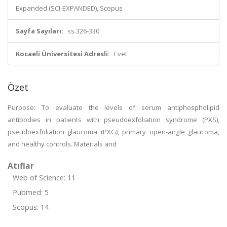
Expanded (SCI-EXPANDED), Scopus
Sayfa Sayıları:
ss.326-330
Kocaeli Üniversitesi Adresli:
Evet
Özet
Purpose: To evaluate the levels of serum antiphospholipid
antibodies in patients with pseudoexfoliation syndrome (PXS),
pseudoexfoliation glaucoma (PXG), primary open-angle glaucoma,
and healthy controls. Materials and
Atıflar
Web of Science: 11
Pubmed: 5
Scopus: 14