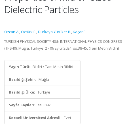
Dielectric Particles
Özcan A.
,
Öztürk E.
,
Durkaya Yürüker B.
,
Kaçar E.
TURKISH PHYSICAL SOCIETY 40th INTERNATIONAL PHYSICS CONGRESS
(TPS40), Muğla, Türkiye, 2 - 06 Eylül 2024, ss.38-45, (Tam Metin Bildiri)
Yayın Türü:
Bildiri / Tam Metin Bildiri
Basıldığı Şehir:
Muğla
Basıldığı Ülke:
Türkiye
Sayfa Sayıları:
ss.38-45
Kocaeli Üniversitesi Adresli:
Evet